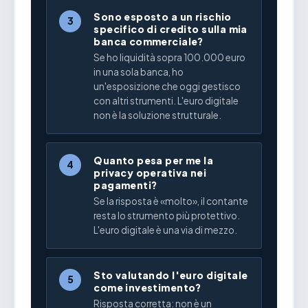
Sono esposto a un rischio
3
specifico di credito sulla mia
banca commerciale?
Se ho liquidità sopra 100.000 euro
in una sola banca, ho
un'esposizione che oggi gestisco
con altri strumenti. L'euro digitale
non è la soluzione strutturale.
Quanto pesa per me la
4
privacy operativa nei
pagamenti?
Se la risposta è «molto», il contante
resta lo strumento più protettivo.
L'euro digitale è una via di mezzo.
Sto valutando l'euro digitale
5
come investimento?
Risposta corretta: non è un