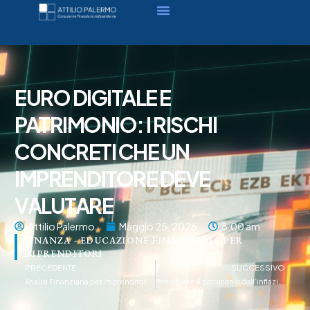
EURO DIGITALE E
PATRIMONIO: I RISCHI
CONCRETI CHE UN
IMPRENDITORE DEVE
VALUTARE
Attilio Palermo
Maggio 25, 2026
8:00 am
FINANZA - EDUCAZIONE FINANZIARIA PER
IMPRENDITORI
PRECEDENTE
SUCCESSIVO
Analisi Finanziaria per Imprenditori – Cosa cambia davvero se hai un milione in banca
Proteggere il patrimonio dall’inflazione 2026: il vero costo del “lasciare in conto”