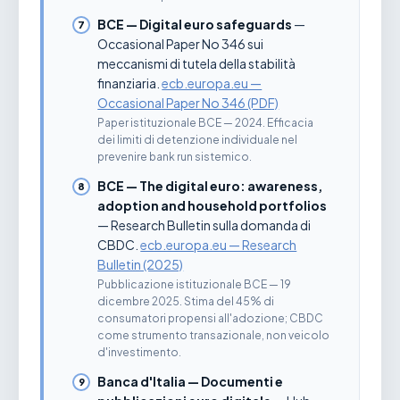
BCE — Digital euro safeguards
—
Occasional Paper No 346 sui
meccanismi di tutela della stabilità
finanziaria.
ecb.europa.eu —
Occasional Paper No 346 (PDF)
Paper istituzionale BCE — 2024. Efficacia
dei limiti di detenzione individuale nel
prevenire bank run sistemico.
BCE — The digital euro: awareness,
adoption and household portfolios
— Research Bulletin sulla domanda di
CBDC.
ecb.europa.eu — Research
Bulletin (2025)
Pubblicazione istituzionale BCE — 19
dicembre 2025. Stima del 45% di
consumatori propensi all'adozione; CBDC
come strumento transazionale, non veicolo
d'investimento.
Banca d'Italia — Documenti e