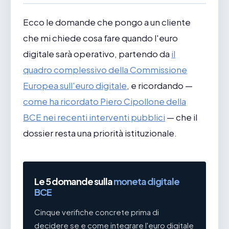
Ecco le domande che pongo a un cliente
che mi chiede cosa fare quando l'euro
digitale sarà operativo, partendo da
il
quadro complessivo della Commissione
Europea sull'euro digitale
, e ricordando —
come ha ricordato Piero Cipollone della
BCE nei recenti interventi pubblici
— che il
dossier resta una priorità istituzionale.
Le 5 domande sulla
moneta digitale
BCE
Cinque verifiche concrete prima di
decidere se e come integrare l'euro digitale