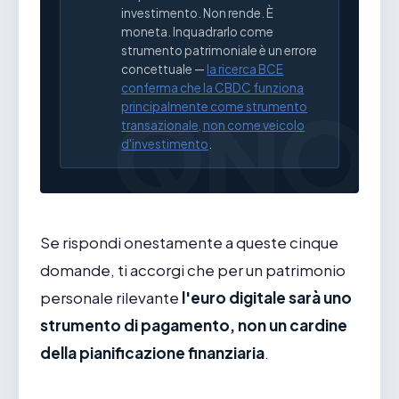
investimento. Non rende. È
moneta. Inquadrarlo come
strumento patrimoniale è un errore
concettuale —
la ricerca BCE
conferma che la CBDC funziona
principalmente come strumento
transazionale, non come veicolo
d'investimento
.
Se rispondi onestamente a queste cinque
domande, ti accorgi che per un patrimonio
personale rilevante
l'euro digitale sarà uno
strumento di pagamento, non un cardine
della pianificazione finanziaria
.