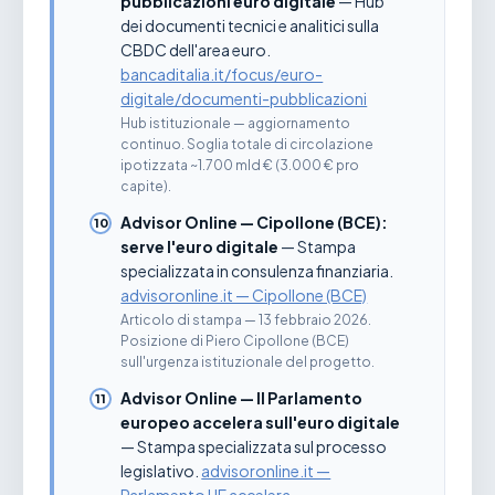
pubblicazioni euro digitale
— Hub
dei documenti tecnici e analitici sulla
CBDC dell'area euro.
bancaditalia.it/focus/euro-
digitale/documenti-pubblicazioni
Hub istituzionale — aggiornamento
continuo. Soglia totale di circolazione
ipotizzata ~1.700 mld € (3.000 € pro
capite).
Advisor Online — Cipollone (BCE):
serve l'euro digitale
— Stampa
specializzata in consulenza finanziaria.
advisoronline.it — Cipollone (BCE)
Articolo di stampa — 13 febbraio 2026.
Posizione di Piero Cipollone (BCE)
sull'urgenza istituzionale del progetto.
Advisor Online — Il Parlamento
europeo accelera sull'euro digitale
— Stampa specializzata sul processo
legislativo.
advisoronline.it —
Parlamento UE accelera