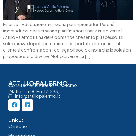
Finanza – Educazione finanziaria per imprenditori Perché
imprenditori identici hanno pianificazioni finanziarie diverse? |
Attilio Palermo È una delle domande che sento più spesso. Di
solito arriva dopo la prima analisi del portafoglio, quando il
cliente si confronta con il collega o il socio e nota che le soluzioni
proposte sono diverse. Molto diverse. La […]
ATTILIO PALERMO
Consulente Finanziario Autonomo
(Matricola OCF n. 171293)
info@attiliopalermo.it
Link utili
Chi Sono
Metodologia